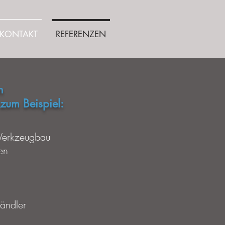
KONTAKT
REFERENZEN
n
 zum Beispiel:
 Werkzeugbau
en
händler